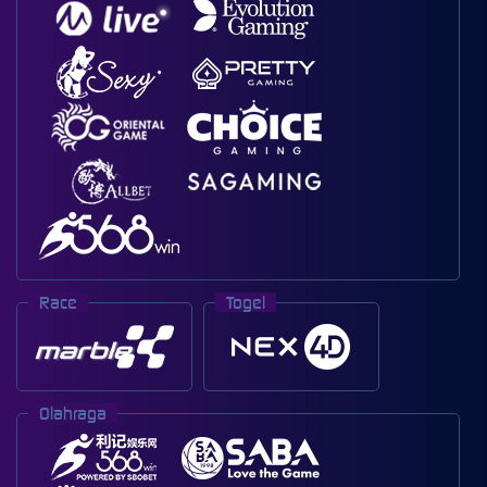
Race
Togel
Olahraga