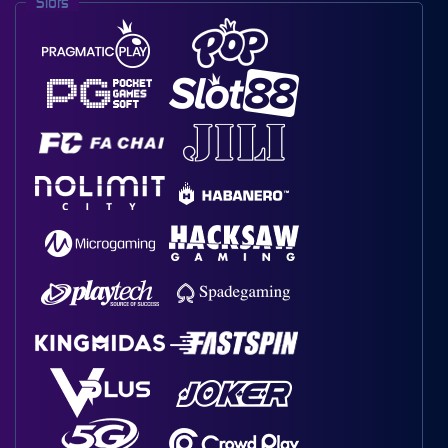
Slots