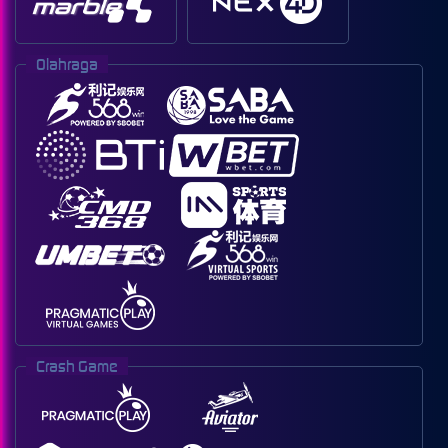
Olahraga
Crash Game