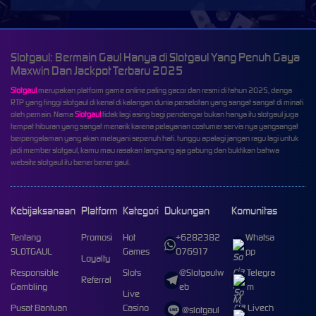
Slotgaul: Bermain Gaul Hanya di Slotgaul Yang Penuh Gaya
Maxwin Dan Jackpot Terbaru 2025
Slotgaul
merupakan platform game online paling gacor dan resmi di tahun 2025, denga
RTP yang tinggi slotgaul di kenal di kalangan dunia perselotan yang sangat sangat di minati
oleh pemain. Nama
Slotgaul
tidak lagi asing bagi pendengar bukan hanya itu slotgaul juga
tempat hiburan yang sangat menarik karena pelayanan costumer servis nya yangsangat
berpengalaman yang akan melayani sepenuh hati. tunggu apalagi jangan ragu lagi untuk
jadi member slotgaul, kamu mau rasakan langsung aja gabung dan buktikan bahwa
website slotgaul itu bener bener gaul.
Kebijaksanaan
Platform
Kategori
Dukungan
Komunitas
Tentang
Promosi
Hot
+6282382
Whatsa
SLOTGAUL
Games
076917
pp
Loyalty
Responsible
Slots
@Slotgaulw
Telegra
Referral
Gambling
eb
m
Live
Pusat Bantuan
Casino
Livech
@slotgaul