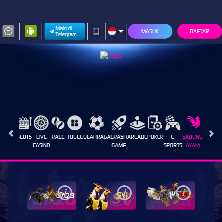
Main di
MASUK
DAFTAR
Telegram
HOT
SLOTS
LIVE
RACE
TOGEL
OLAHRAGA
CRASH
ARCADE
POKER
E-
SABUNG
PROMOS
GAMES
CASINO
GAME
SPORTS
AYAM
i
i
i