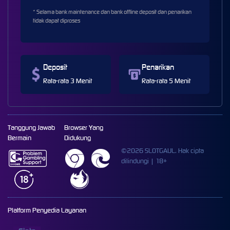
* Selama bank maintenance dan bank offline deposit dan penarikan
tidak dapat diproses
Deposit
Penarikan
Rata-rata 3 Menit
Rata-rata 5 Menit
Tanggung Jawab
Browser Yang
Bermain
Didukung
©2026 SLOTGAUL. Hak cipta
dilindungi | 18+
Platform Penyedia Layanan