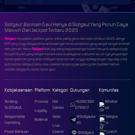
Slotgaul: Bermain Gaul Hanya di Slotgaul Yang Penuh Gaya
Maxwin Dan Jackpot Terbaru 2025
Slotgaul
merupakan platform game online paling gacor dan resmi di tahun 2025, denga
RTP yang tinggi slotgaul di kenal di kalangan dunia perselotan yang sangat sangat di minati
oleh pemain. Nama
Slotgaul
tidak lagi asing bagi pendengar bukan hanya itu slotgaul juga
tempat hiburan yang sangat menarik karena pelayanan costumer servis nya yangsangat
berpengalaman yang akan melayani sepenuh hati. tunggu apalagi jangan ragu lagi untuk
jadi member slotgaul, kamu mau rasakan langsung aja gabung dan buktikan bahwa
website slotgaul itu bener bener gaul.
Kebijaksanaan
Platform
Kategori
Dukungan
Komunitas
Tentang
Promosi
Hot
+6282382
Whatsa
SLOTGAUL
Games
076917
pp
Loyalty
Responsible
Slots
@Slotgaulw
Telegra
Referral
Gambling
eb
m
Live
Pusat Bantuan
Casino
Livech
@slotgaul