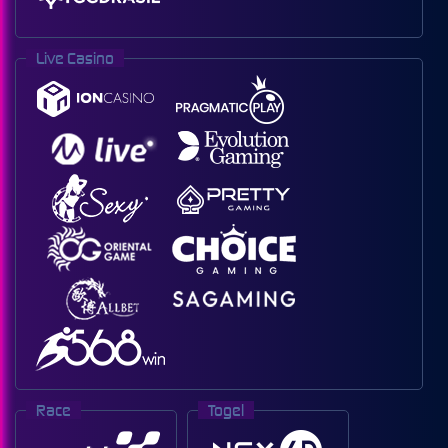
Live Casino
Race
Togel