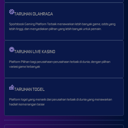
TARUHAN OLAHRAGA
Sportsbook Gaming Platform Terbaik menawarkan lebih banyak game, odds yang
lebih tinggi, dan menyediakan pilihan yang lebih banyak untuk pemain.
TARUHAN LIVE KASINO
Platform Pilihan bagi perusahaan-perusahaan terbaik di dunia, dengan pilihan
variasi game terbanyak
TARUHAN TOGEL
Platform togel yang menarik dari perusahan terbaik di dunia yang menawarkan
hadiah kemenangan besar