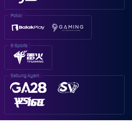
Poker
E-Sports
Sabung Ayam