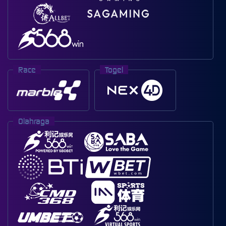
Race
Togel
Olahraga