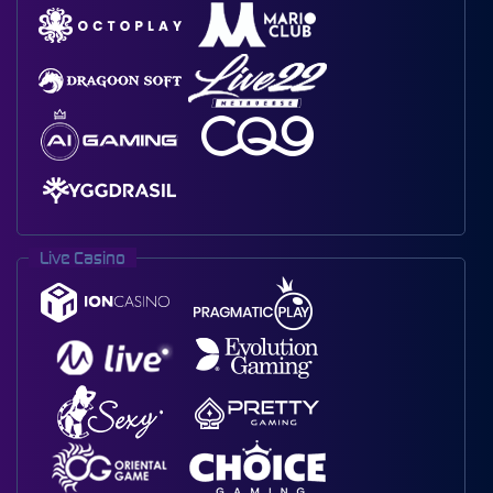
Live Casino