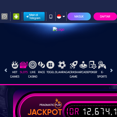
Main di
MASUK
DAFTAR
Telegram
HOT
SLOTS
LIVE
RACE
TOGEL
OLAHRAGA
CRASH
ARCADE
POKER
E-
SABUN
GAMES
CASINO
GAME
SPORTS
AYAM
IDR
12,674,
JACKPOT