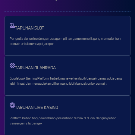
TARUHAN SLOT
Penyedia slot online dengan beragam pilihan game menarik yang memudahkan
pemain untuk mencapai jackpot
TARUHAN OLAHRAGA
Sportsbook Gaming Platform Terbaik menawarkan lebih banyak game, odds yang
lebih tinggi, dan menyediakan pilihan yang lebih banyak untuk pemain.
TARUHAN LIVE KASINO
Platform Pilihan bagi perusahaan-perusahaan terbaik di dunia, dengan pilihan
variasi game terbanyak