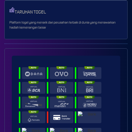
TARUHAN TOGEL
Platform togel yang menarik dari perusahan terbaik di dunia yang menawarkan
hadiah kemenangan besar