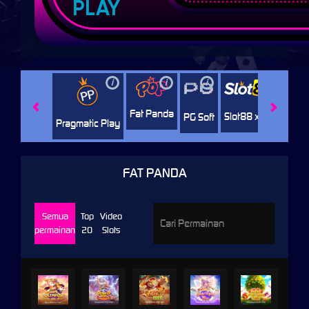
PLAY
i
i
i
i
i
Facha
Fat Panda
Slot88 x PP
PG Soft
Pragmatic Play
FAT PANDA
Semua
Top
Video
permainan
20
Slots