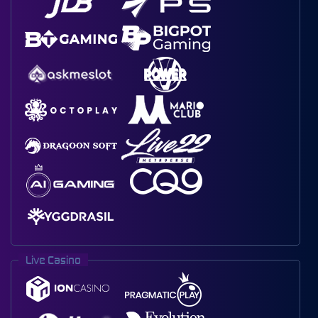
Live Casino