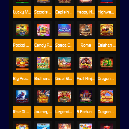
Lucky Meow
Secrets of Anubis
Captain Golds Fortune
Happy Neko
Highway Fortune
Pocket Mon Go
Candy Pop 2
Space Conquest
Roma
Caishen Deluxe Maxways
Big Prosperity SA
Brothers Kingdom 2
Great Stars SA
Fruit Ninja Fury
Dragon Empire
Rise Of Werewolves
Journey to the Wild
Legendary Beasts Saga
5 Fortune Dragons
Dragon Wish