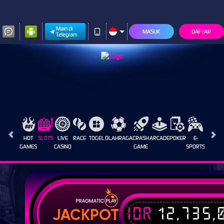
Main di
MASUK
DAFTAR
Telegram
HOT
SLOTS
LIVE
RACE
TOGEL
OLAHRAGA
CRASH
ARCADE
POKER
E-
SABUN
GAMES
CASINO
GAME
SPORTS
AYAM
IDR
12,735,
JACKPOT