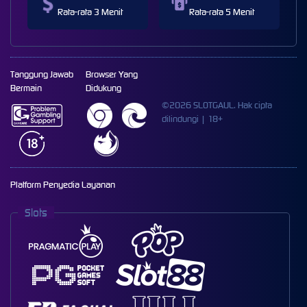
Rata-rata 3 Menit
Rata-rata 5 Menit
Tanggung Jawab
Browser Yang
Bermain
Didukung
©2026 SLOTGAUL. Hak cipta
dilindungi | 18+
Platform Penyedia Layanan
Slots