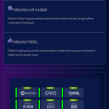
TARUHAN LIVE KASINO
Platform Pilihan bagi perusahaan-perusahaan terbaik di dunia, dengan pilihan
variasi game terbanyak
TARUHAN TOGEL
Platform togel yang menarik dari perusahan terbaik di dunia yang menawarkan
hadiah kemenangan besar