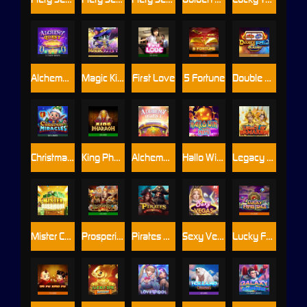
Alchemy Quest Level Up
Magic Kitty
First Love
5 Fortune
Double Flame
Christmas Miracles
King Pharaoh
Alchemy Quest Jackpot
Hallo Win Party
Legacy of Ramakien
Mister Cashmore
Prosperity Gods
Pirates Gold Rush
Sexy Vegas
Lucky Feng Shui