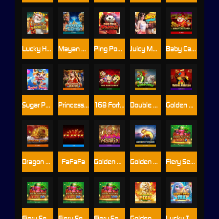
Lucky Horse
Mayan Gems
Ping Pong Panda
Juicy Market
Baby Cai Shen
Sugar Party
Princess Wang
168 Fortunes
Double Fortune
Golden Chicken
Dragon Gold
FaFaFa
Golden Monkey
Golden Whale
Fiery Sevens Hot 5
Fiery Sevens Hot 20
Fiery Sevens Hot 50
Fiery Sevens Hot 100
Golden Pixiu
Lucky Twin Sea